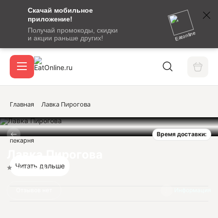
Скачай мобильное
номер
приложение!
SMS-
Получай промокоды, скидки
сообщение
Eatonline
и акции раньше других!
с
Акции
кодом
подтверждения
О сервисе
Главная
Лавка Пирогова
Время доставки:
Откры
пекарня
Вход / регистрация
Лавка Пирогова
Читать дальше
Нет оценок
Отзывов нет
Информация