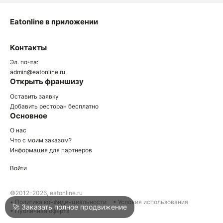
Eatonline в приложении
О
Контакты
О
Эл. почта:
admin@eatonline.ru
Открыть франшизу
Оставить заявку
Добавить ресторан бесплатно
Основное
Войти
О нас
Что с моим заказом?
Информация для партнеров
Город
Нижний Тагил
Войти
Написать в техподдержку
©2012-2026, eatonline.ru
• Политика конфиденциальности
• Условия использования
🚀 Заказать полное продвижение
• Публичная оферта